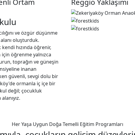
enli Ortam
Reggio Yaklaşımı
kulu
ıcılığını ve özgür düşünme
alanı oluşturduk.
kendi hızında öğrenir,
im için öğrenme yalnızca
murun, toprağın ve güneşin
nsiyeline inanan
ken güvenli, sevgi dolu bir
öy'de ormanla iç içe bir
okul değil; çocukluk
alanıyız.
Her Yaşa Uygun Doğa Temelli Eğitim Programları
ımıyla, çocukların gelişim düzeyle